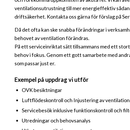
ventilationsutrustning till mer energieffektiv såd
driftsäkerhet. Kontakta oss gärna för förslag på Ser
Då det ofta kan ske snabba förändringar i verksam
behovet av ventilation förändras.
På ett serviceinriktat sätt tillsammans med ett sto
behov i fokus. Genom ett gott samarbete med andra
som passar just er.
Exempel på uppdrag vi utför
OVK besiktningar
Luftflödeskontroll och Injustering av ventilati
Servicebesök inklusive funktionskontroll och fil
Utredningar och behovsanalys