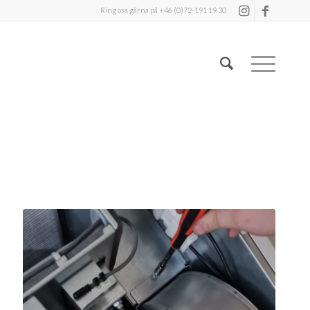
Ring oss gärna på +46 (0)72-191 19 30