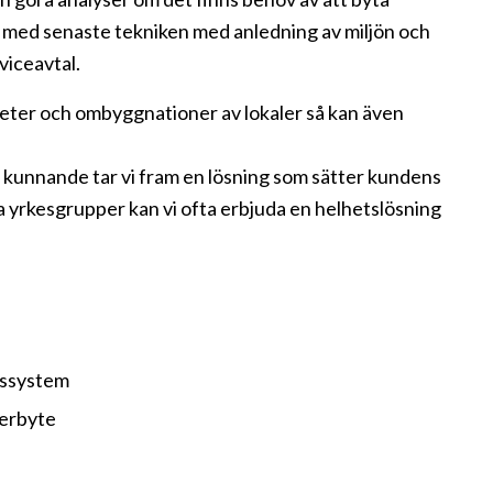
an med senaste tekniken med anledning av miljön och
viceavtal.
heter och ombyggnationer av lokaler så kan även
rt kunnande tar vi fram en lösning som sätter kundens
 yrkesgrupper kan vi ofta erbjuda en helhetslösning
onssystem
terbyte