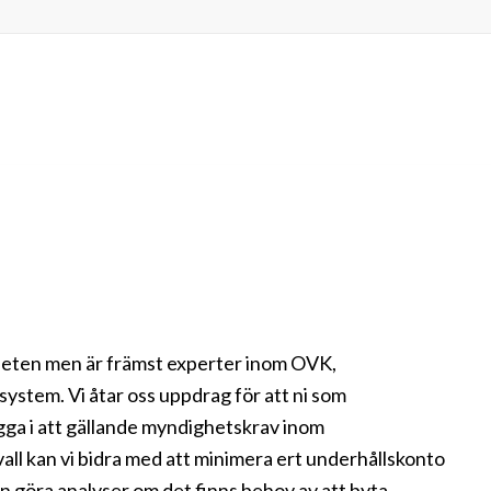
rbeten men är främst experter inom OVK,
system. Vi åtar oss uppdrag för att ni som
gga i att gällande myndighetskrav inom
all kan vi bidra med att minimera ert underhållskonto
 göra analyser om det finns behov av att byta