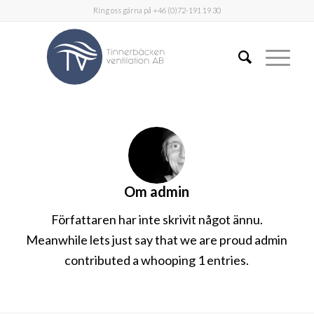
Ring oss gärna på +46 (0)72-191 19 30
Om
admin
Författaren har inte skrivit något ännu.
Meanwhile lets just say that we are proud
admin
contributed a whooping 1 entries.